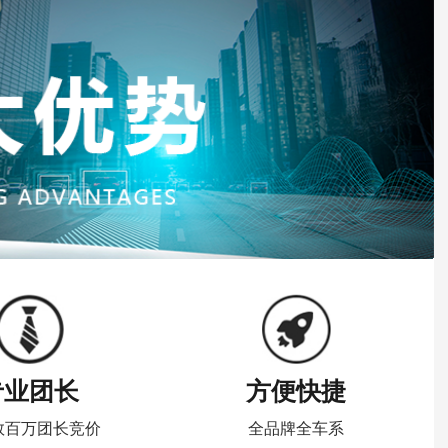
专业团长
方便快捷
数百万团长竞价
全品牌全车系