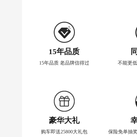
15年品质
15年品质 老品牌信得过
不能更低
豪华大礼
购车即送25800大礼包
保险免单抽奖