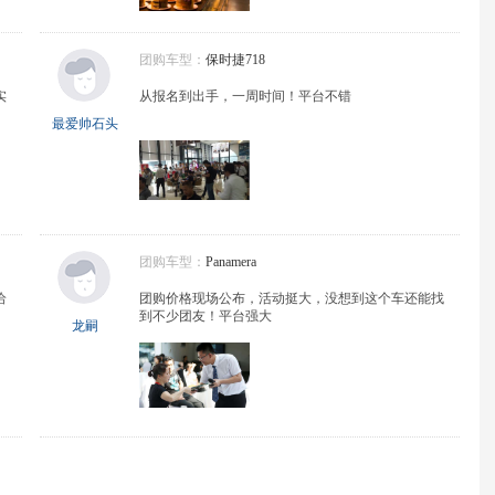
团购车型：
保时捷718
实
从报名到出手，一周时间！平台不错
最爱帅石头
团购车型：
Panamera
给
团购价格现场公布，活动挺大，没想到这个车还能找
到不少团友！平台强大
龙嗣