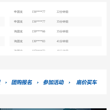
申团友
156****77
22分钟前
申团友
156****77
35分钟前
询团友
159****66
35分钟前
询团友
130****83
41分钟前
询团友
187****73
48分钟前
申团友
156****77
22分钟前
申团友
156****77
35分钟前
询团友
159****66
35分钟前
询团友
130****83
41分钟前
询团友
187****73
48分钟前