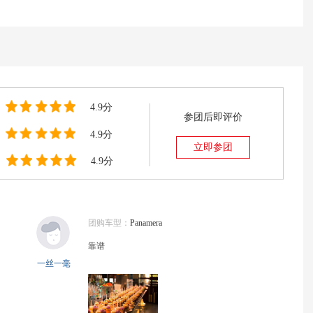
4.9分
参团后即评价
4.9分
立即参团
4.9分
团购车型：
Panamera
靠谱
一丝一毫