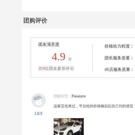
团购评价
团友满意度
价格给力程度：
4.9
团长服务质量：
分
共
9
位团友参加评分
4S店服务质量：
团购车型：
Panamera
这家店也来过，平台给的价格确实比自己问的便宜
LILY