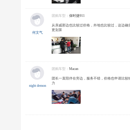
团购车型：
保时捷911
从亲戚那边也比较过价格，外地也比较过，这边确
更划算
何文气
团购车型：
Macan
团长一直陪伴在旁边，服务不错，价格也申请比较
力
night demon