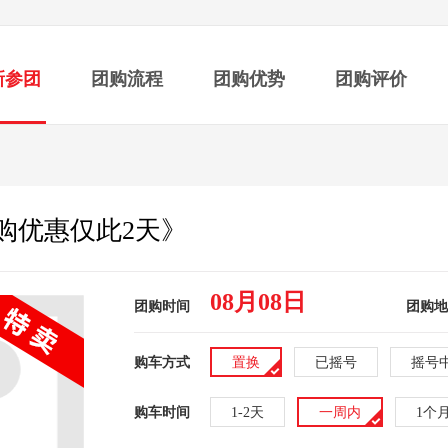
新参团
团购流程
团购优势
团购评价
购优惠仅此2天》
08月08日
团购时间
团购地
购车方式
置换
已摇号
摇号
购车时间
1-2天
一周内
1个