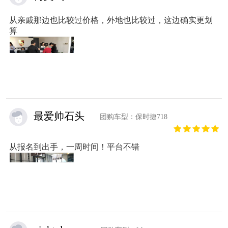
从亲戚那边也比较过价格，外地也比较过，这边确实更划
算
最爱帅石头
团购车型：保时捷718
从报名到出手，一周时间！平台不错