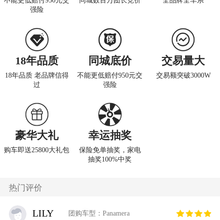
不能更低赔付950元交
同城数百万团长竞价
全品牌全车系
强险
18年品质
同城底价
交易量大
18年品质 老品牌信得
不能更低赔付950元交
交易额突破3000W
过
强险
豪华大礼
幸运抽奖
购车即送25800大礼包
保险免单抽奖，家电
抽奖100%中奖
热门评价
LILY
团购车型：Panamera