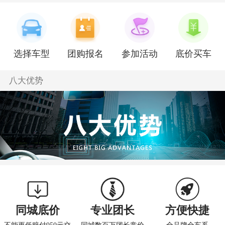
王团友
启辰D60EV
150****33
4分钟前
1团友
启辰大V
178****11
8分钟前
宋团友
启辰汽车
189****18
8分钟前
宋团友
启辰T60
189****18
21分钟前
选择车型
团购报名
参加活动
底价买车
八大优势
同城底价
专业团长
方便快捷