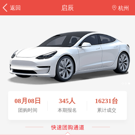
启辰
返回
杭州
08月08日
345人
16231台
团购时间
本期报名
累计成交