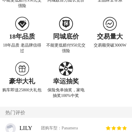
不能更低赔付950元交
同城数百万团长竞价
全品牌全车系
强险
18年品质
同城底价
交易量大
18年品质 老品牌信得
不能更低赔付950元交
交易额突破3000W
过
强险
豪华大礼
幸运抽奖
购车即送25800大礼包
保险免单抽奖，家电
抽奖100%中奖
热门评价
LILY
团购车型：Panamera