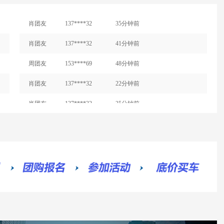
肖团友
137****32
35分钟前
肖团友
137****32
41分钟前
周团友
153****69
48分钟前
肖团友
137****32
22分钟前
肖团友
137****32
35分钟前
肖团友
137****32
35分钟前
肖团友
137****32
41分钟前
周团友
153****69
48分钟前