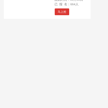
已
报
名：664人
马上抢