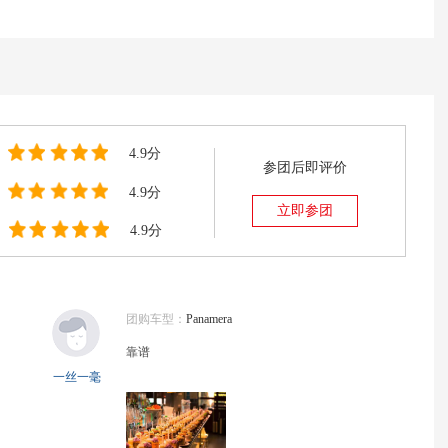
4.9分
参团后即评价
4.9分
立即参团
4.9分
团购车型：
Panamera
靠谱
一丝一毫