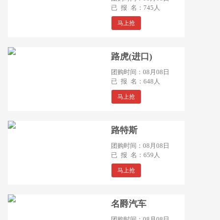
已
报
名：745人
马上抢
路虎(进口)
团购时间：08月08日
已
报
名：648人
马上抢
路特斯
团购时间：08月08日
已
报
名：659人
马上抢
名爵汽车
团购时间：08月08日