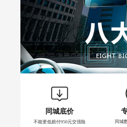
同城底价
同城
不能更低赔付950元交强险