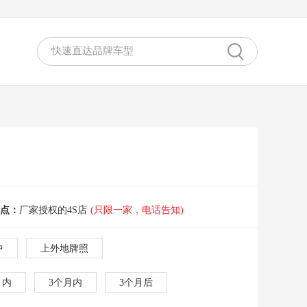
点：
厂家授权的4S店
(只限一家，电话告知)
中
上外地牌照
月内
3个月内
3个月后