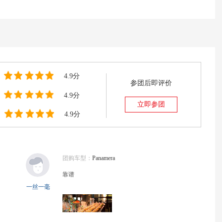
4.9分
参团后即评价
4.9分
立即参团
4.9分
团购车型：
Panamera
靠谱
一丝一毫