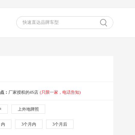
点：
厂家授权的4S店
(只限一家，电话告知)
中
上外地牌照
月内
3个月内
3个月后