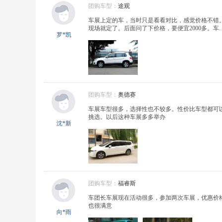
团购车型：
途观
车展上定的车，当时只是看看对比，感觉价格不错
现场就定了。后面问了下价格，要便宜2000多。车
罗*凯
长团购车展真心不错
团购车型：
奥德赛
车展车型很多，选择性也不较多。性价比车型都可
挑选。以后这种车展多多举办
沈*新
团购车型：
福睿斯
车团长车展现在活动很多，参加两次车展，优惠价
也很满意
向*雨