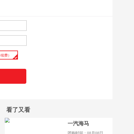
手续费）
看了又看
一汽海马
团购时间：08月08日