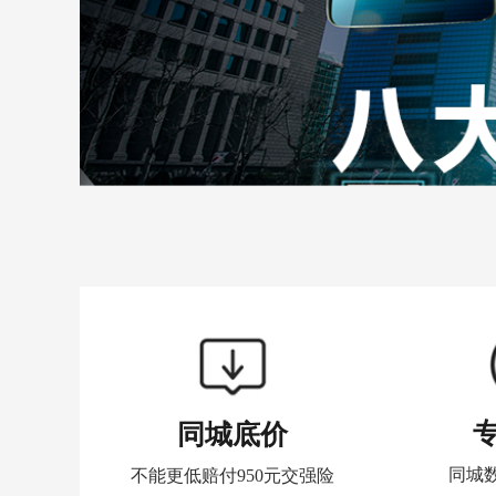
同城底价
同城
不能更低赔付950元交强险