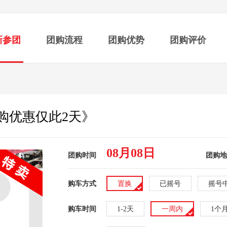
新参团
团购流程
团购优势
团购评价
购优惠仅此2天》
08月08日
团购时间
团购地
购车方式
置换
已摇号
摇号
购车时间
1-2天
一周内
1个