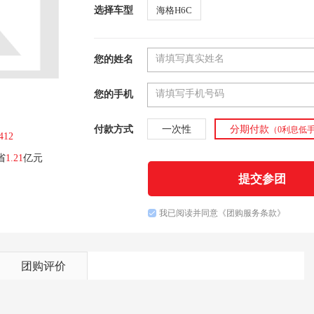
选择车型
海格H6C
您的姓名
您的手机
付款方式
一次性
分期付款
（0利息低
412
省
1.21
亿元
我已阅读并同意
《团购服务条款》
车团友
海格H6C
176****34
22分钟前
团购评价
车团友
海格H6C
191****38
35分钟前
张团友
海格H6C
186****66
35分钟前