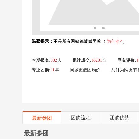
温馨提示：
不是所有网站都能做团购（
为什么?
）
本期报名:
332
人
累计成交:
16231
台
网友评价:
4
专业团购:
11
年
同城更低团购价
共计为网友节
姜团友
海格H6C
178****39
2分钟前
团购流程
团购优势
最新参团
姜团友
海格H6C
178****39
5分钟前
最新参团
姜团友
海格H6C
178****39
9分钟前