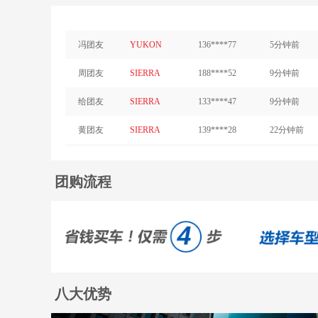
冯团友
YUKON
136****77
5分钟前
周团友
SIERRA
188****52
9分钟前
给团友
SIERRA
133****47
9分钟前
黄团友
SIERRA
139****28
22分钟前
祁团友
SIERRA
184****49
2分钟前
冯团友
YUKON
136****77
5分钟前
团购流程
周团友
SIERRA
188****52
9分钟前
给团友
SIERRA
133****47
9分钟前
黄团友
SIERRA
139****28
22分钟前
八大优势