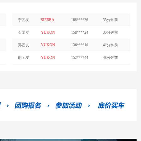
宁团友
SIERRA
188****36
35分钟前
石团友
YUKON
158****24
35分钟前
孙团友
YUKON
136****10
41分钟前
胡团友
YUKON
152****44
48分钟前
黄团友
TERRAIN
139****28
22分钟前
宁团友
SIERRA
188****36
35分钟前
石团友
YUKON
158****24
35分钟前
孙团友
YUKON
136****10
41分钟前
胡团友
YUKON
152****44
48分钟前