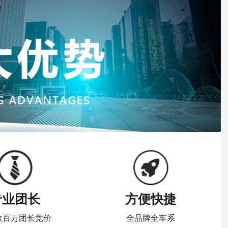
专业团长
方便快捷
数百万团长竞价
全品牌全车系