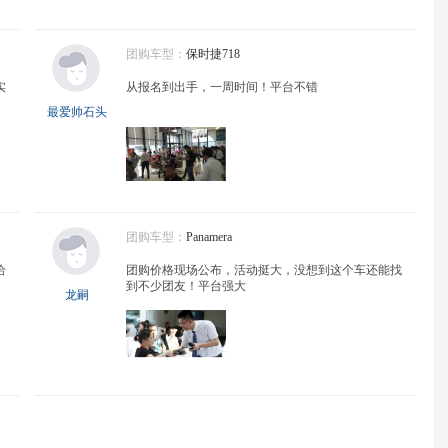
团购车型：
保时捷718
实
从报名到出手，一周时间！平台不错
最爱帅石头
团购车型：
Panamera
给
团购价格现场公布，活动挺大，没想到这个车还能找
到不少团友！平台强大
龙嗣