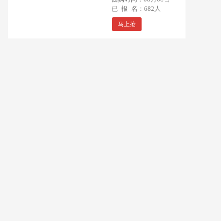
已
报
名：682人
马上抢