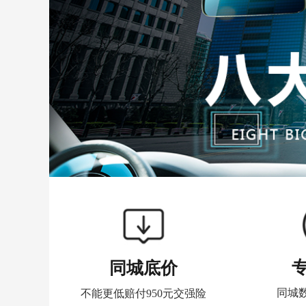
同城底价
同城
不能更低赔付950元交强险