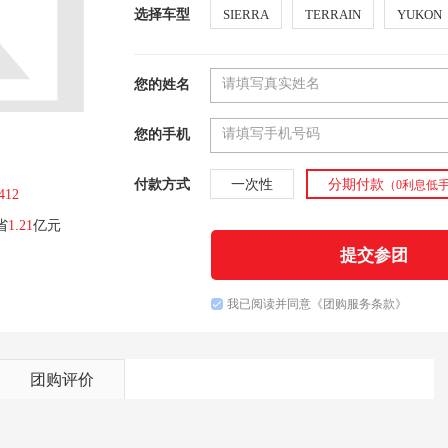
选择车型
SIERRA
TERRAIN
YUKON
您的姓名
您的手机
付款方式
一次性
分期付款
（0利息低
412
省
1.21
亿元
我已阅读并同意
《团购服务条款》
团购评价
黄团友
TERRAIN
139****28
22分钟前