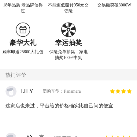
18年品质 老品牌信得
不能更低赔付950元交
交易额突破3000W
过
强险
豪华大礼
幸运抽奖
购车即送25800大礼包
保险免单抽奖，家电
抽奖100%中奖
热门评价
LILY
团购车型：Panamera
这家店也来过，平台给的价格确实比自己问的便宜