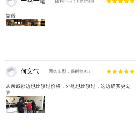
一丝一毫
团购车型：Panamera
靠谱
何文气
团购车型：保时捷911
从亲戚那边也比较过价格，外地也比较过，这边确实更划
算