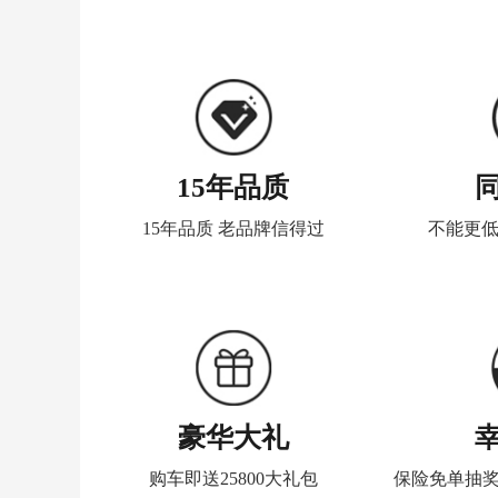
15年品质
15年品质 老品牌信得过
不能更低
豪华大礼
购车即送25800大礼包
保险免单抽奖