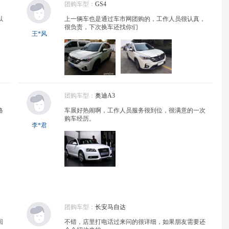
团购车型：
GS4
以
上一辆车也是通过车市网团购的，工作人员很认真，
很负责，下次换车还找你们
王*风
团购车型：
奥迪A3
格
车展好热闹啊，工作人员服务很到位，很满意的一次
购车经历。
李*君
团购车型：
长安马自达
回
不错，店里打电话过来问的很详细，如果朋友需要还