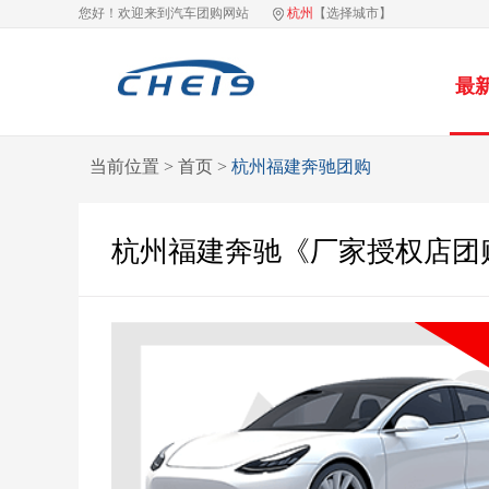
您好！欢迎来到汽车团购网站
杭州
【选择城市】
最
当前位置 >
首页
>
杭州福建奔驰团购
杭州福建奔驰《厂家授权店团