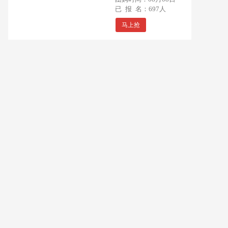
已
报
名：697人
马上抢