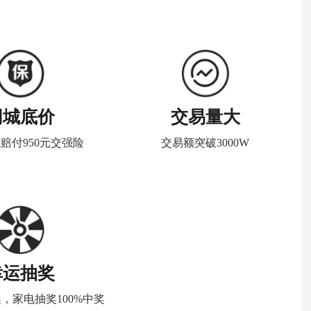
同城底价
交易量大
赔付950元交强险
交易额突破3000W
幸运抽奖
，家电抽奖100%中奖