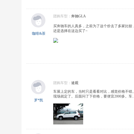
团购车型：
奔驰GLA
买奔驰车的人真多，之前为了这个价去了多家比较
还是选择在这边买了~
咖啡&茶
团购车型：
途观
车展上定的车，当时只是看看对比，感觉价格不错
现场就定了。后面问了下价格，要便宜2000多。车
罗*凯
长团购车展真心不错