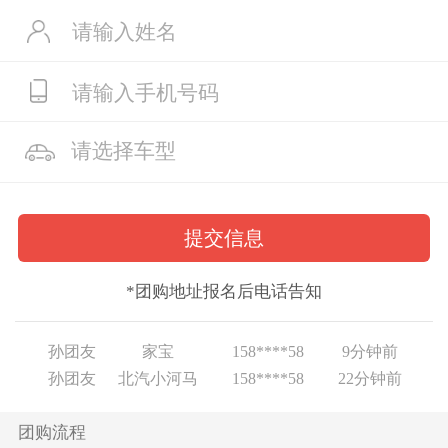
蒋团友
鲸卡T7EV
176****39
2分钟前
蒋团友
锐铃
176****39
5分钟前
*团购地址报名后电话告知
曹团友
勇士
158****80
9分钟前
孙团友
家宝
158****58
9分钟前
孙团友
北汽小河马
158****58
22分钟前
蒋团友
鲸卡T7EV
176****39
2分钟前
蒋团友
锐铃
176****39
5分钟前
团购流程