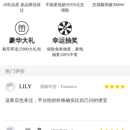
18年品质 老品牌信得
不能更低赔付950元交
交易额突破3000W
过
强险
豪华大礼
幸运抽奖
购车即送25800大礼包
保险免单抽奖，家电
抽奖100%中奖
热门评价
LILY
团购车型：Panamera
这家店也来过，平台给的价格确实比自己问的便宜