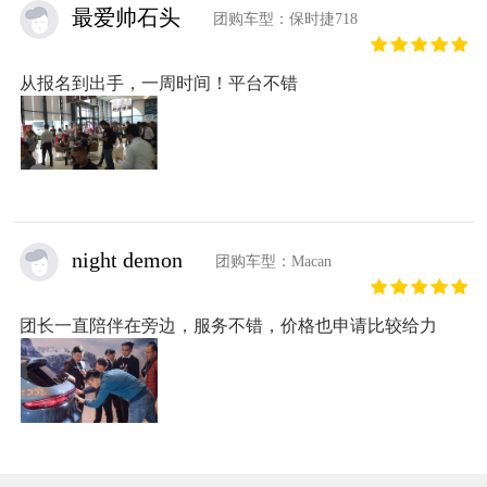
最爱帅石头
团购车型：保时捷718
从报名到出手，一周时间！平台不错
night demon
团购车型：Macan
团长一直陪伴在旁边，服务不错，价格也申请比较给力