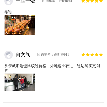
一丝一毫
团购车型：Panamera
靠谱
何文气
团购车型：保时捷911
从亲戚那边也比较过价格，外地也比较过，这边确实更划
算