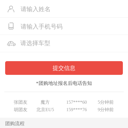
*团购地址报名后电话告知
陈团友
北京U5 PLUS
138****88
2分钟前
张团友
魔方
157****60
5分钟前
胡团友
北京EU5
159****76
9分钟前
黄团友
北京U7
137****86
9分钟前
黄团友
北京U7
137****86
22分钟前
团购流程