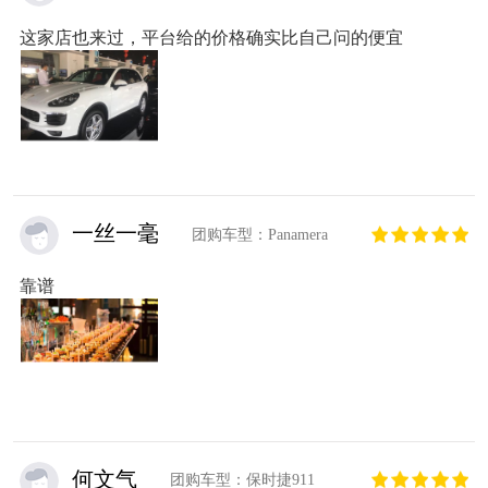
这家店也来过，平台给的价格确实比自己问的便宜
一丝一毫
团购车型：Panamera
靠谱
何文气
团购车型：保时捷911