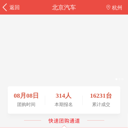
北京汽车
返回
杭州
08月08日
314人
16231台
团购时间
本期报名
累计成交