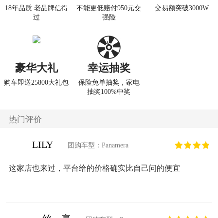
18年品质 老品牌信得
不能更低赔付950元交
交易额突破3000W
过
强险
豪华大礼
幸运抽奖
购车即送25800大礼包
保险免单抽奖，家电
抽奖100%中奖
热门评价
LILY
团购车型：Panamera
这家店也来过，平台给的价格确实比自己问的便宜