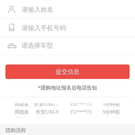
*团购地址报名后电话告知
周团友
长安UNI-V
151****73
2分钟前
周团友
长安UNI-V新能源
151****73
5分钟前
周团友
长安UNI-V
151****73
9分钟前
周团友
长安UNI-T
151****73
9分钟前
周团友
长安UNI-K
151****73
22分钟前
团购流程
周团友
长安UNI-V
151****73
2分钟前