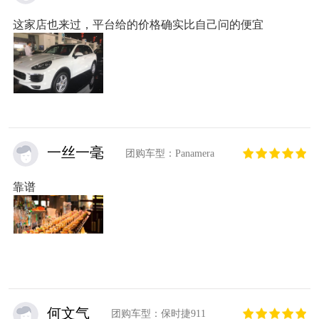
这家店也来过，平台给的价格确实比自己问的便宜
一丝一毫
团购车型：Panamera
靠谱
何文气
团购车型：保时捷911