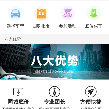
周团友
长安UNI-V新能源
151****73
5分钟前
周团友
长安UNI-V
151****73
9分钟前
周团友
长安UNI-T
151****73
9分钟前
周团友
长安UNI-K
151****73
22分钟前
选择车型
团购报名
参加活动
底价买车
八大优势
同城底价
专业团长
方便快捷