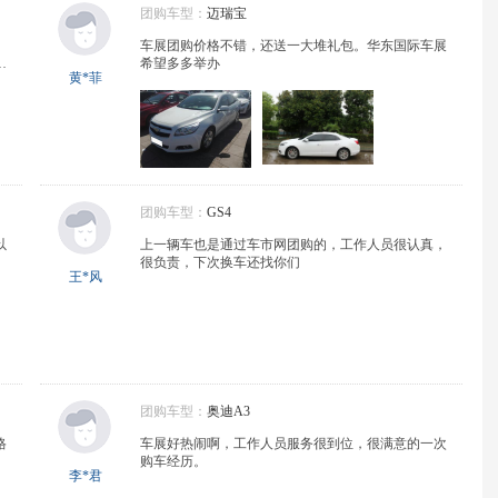
团购车型：
迈瑞宝
。
车展团购价格不错，还送一大堆礼包。华东国际车展
团
希望多多举办
黄*菲
团购车型：
GS4
以
上一辆车也是通过车市网团购的，工作人员很认真，
很负责，下次换车还找你们
王*风
团购车型：
奥迪A3
格
车展好热闹啊，工作人员服务很到位，很满意的一次
购车经历。
李*君