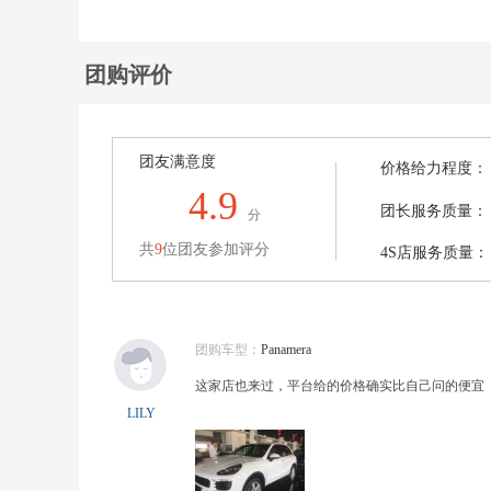
团购评价
团友满意度
价格给力程度：
4.9
团长服务质量：
分
共
9
位团友参加评分
4S店服务质量：
团购车型：
Panamera
这家店也来过，平台给的价格确实比自己问的便宜
LILY