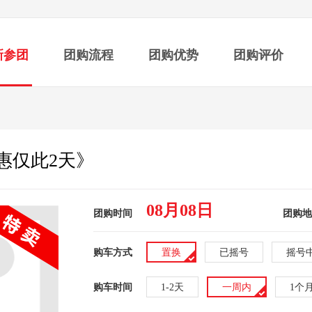
新参团
团购流程
团购优势
团购评价
惠仅此2天》
08月08日
团购时间
团购地
购车方式
置换
已摇号
摇号
购车时间
1-2天
一周内
1个