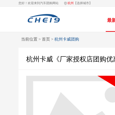
您好！欢迎来到汽车团购网站
杭州
【选择城市】
最
当前位置 >
首页
>
杭州卡威团购
杭州卡威《厂家授权店团购优