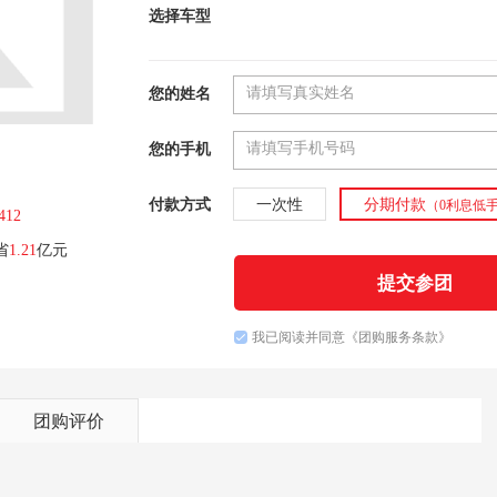
选择车型
您的姓名
您的手机
付款方式
一次性
分期付款
（0利息低
412
省
1.21
亿元
我已阅读并同意
《团购服务条款》
肖团友
137****32
22分钟前
团购评价
肖团友
137****32
35分钟前