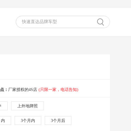
点：
厂家授权的4S店
(只限一家，电话告知)
中
上外地牌照
月内
3个月内
3个月后