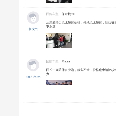
团购车型：
保时捷911
从亲戚那边也比较过价格，外地也比较过，这边确
更划算
何文气
团购车型：
Macan
团长一直陪伴在旁边，服务不错，价格也申请比较
力
night demon