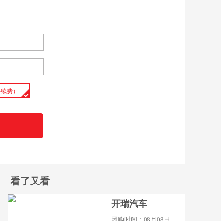
手续费）
看了又看
开瑞汽车
团购时间：08月08日