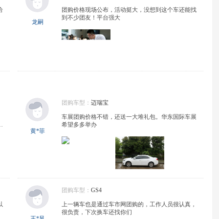
给
团购价格现场公布，活动挺大，没想到这个车还能找
到不少团友！平台强大
龙嗣
团购车型：
迈瑞宝
。
车展团购价格不错，还送一大堆礼包。华东国际车展
团
希望多多举办
黄*菲
团购车型：
GS4
以
上一辆车也是通过车市网团购的，工作人员很认真，
很负责，下次换车还找你们
王*风