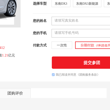
选择车型
东南DX3
东南DX3新能源
东
您的姓名
您的手机
付款方式
一次性
分期付款
（0利息低
412
省
1.21
亿元
我已阅读并同意
《团购服务条款》
团购评价