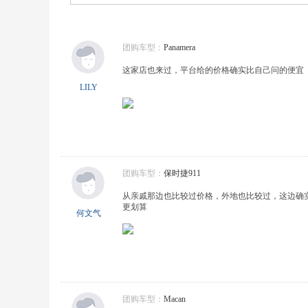
团购车型：
Panamera
这家店也来过，平台给的价格确实比自己问的便宜
LILY
团购车型：
保时捷911
从亲戚那边也比较过价格，外地也比较过，这边确
更划算
何文气
团购车型：
Macan